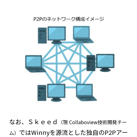
なお、Ｓｋｅｅｄ
（現 Collaboview技術開発チー
ではWinnyを源流とした独自のP2Pアー
ム）