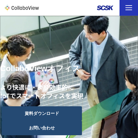
TOP
ソリューション
事例
CollaboViewオフィス
お役立ち資料
より快適に・より効率的に
IoTでスマートオフィスを実現
イベント
ファイル転送 （FAQ）
資料ダウンロード
お問い合わせ