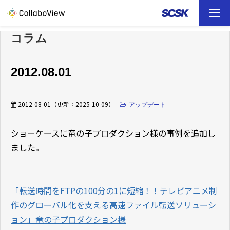
コラム
TOP
ソリューション
2012.08.01
事例
2012-08-01
（更新：
2025-10-09
）
アップデート
お役立ち資料
ショーケースに竜の子プロダクション様の事例を追加し
ました。
イベント
ファイル転送 （FAQ）
「転送時間をFTPの100分の1に短縮！！テレビアニメ制
作のグローバル化を支える高速ファイル転送ソリューシ
ョン」竜の子プロダクション様