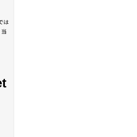
では
、当
t