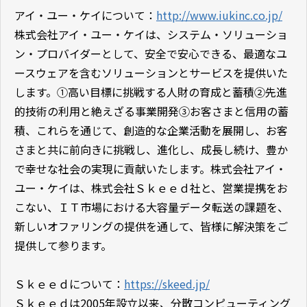
アイ・ユー・ケイについて：
http://www.iukinc.co.jp/
株式会社アイ・ユー・ケイは、システム・ソリューショ
ン・プロバイダーとして、安全で安心できる、最適なユ
ースウェアを含むソリューションとサービスを提供いた
します。①高い目標に挑戦する人財の育成と蓄積②先進
的技術の利用と絶えざる事業開発③お客さまと信用の蓄
積、これらを通じて、創造的な企業活動を展開し、お客
さまと共に前向きに挑戦し、進化し、成長し続け、豊か
で幸せな社会の実現に貢献いたします。株式会社アイ・
ユー・ケイは、株式会社Ｓｋｅｅｄ社と、営業提携をお
こない、ＩＴ市場における大容量データ転送の課題を、
新しいオファリングの提供を通して、皆様に解決策をご
提供して参ります。
Ｓｋｅｅｄについて：
https://skeed.jp/
Ｓｋｅｅｄは2005年設立以来、分散コンピューティング