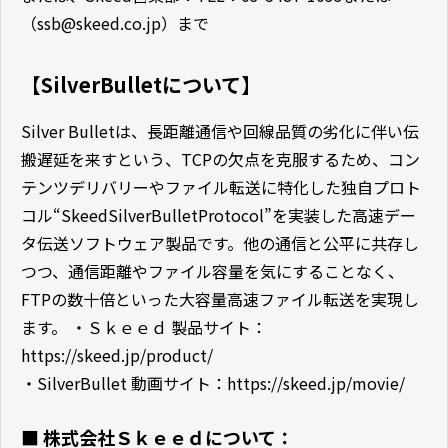
（ssb@skeed.co.jp）まで
【SilverBulletについて】
Silver Bulletは、長距離通信や回線品質の劣化に伴い伝
搬遅延を来すという、TCPの欠点を克服するため、コン
テンツデリバリーやファイル転送に特化した独自プロト
コル“SkeedSilverBulletProtocol”を実装した高速デー
タ伝送ソフトウェア製品です。他の通信と公平に共存し
つつ、通信距離やファイル容量を気にすることなく、
FTPの数十倍といった大容量高速ファイル転送を実現し
ます。 ・Ｓｋｅｅｄ 製品サイト：
https://skeed.jp/product/
・SilverBullet 動画サイト：
https://skeed.jp/movie/
■ 株式会社Ｓｋｅｅｄについて：