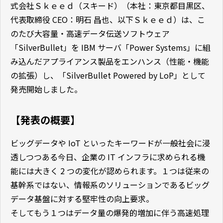
式会社Ｓｋｅｅｄ（スキード）（本社：東京都目黒区、
代表取締役 CEO：明石 昌也、以下Ｓｋｅｅｄ）は、こ
のたび大容量・高速データ伝送ソフトウェア
「SilverBullet」を IBM サーバ「Power Systems」に組
み込んだアプライアンス製品をエンハンス（性能・機能
の拡張）し、「SilverBullet Powered by LoP」として
発売開始しました。
【発表の概要】
ビッグデータや IoT といったキーワードが一般社会に浸
透しつつある今日、企業の IT インフラに求められる機
能には大きく 2 つの変化が認められます。１つは従来の
基幹系ではない、情報系のソリューションであるビッグ
データ基盤に対する堅牢性の向上要求。
そしてもう１つはデータ量の爆発的増加に伴う高速処理