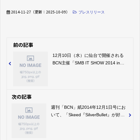
2014-11-27
（更新：
2025-10-09
）
プレスリリース
前の記事
12月10日（水）に仙台で開催される
BCN主催「SMB IT SHOW 2014 in
Sendai顧客のIT投資にはこれだ!SMB
向けITトレンドセミナー｣にて、Ｓｋ
ｅｅｄはセミナー講演と展示出展を行
います。
次の記事
週刊「BCN」紙2014年12月1日号にお
いて、「Skeed『SilverBullet』が好
調 製造会社や放送局の導入が相次
ぐ」と題した弊社パートナ事業推進本
部副本部長細江貴志のインタビュー記