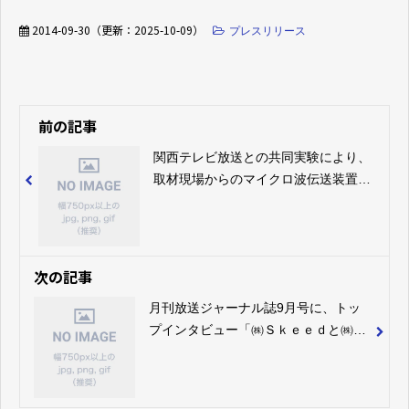
2014-09-30
（更新：
2025-10-09
）
プレスリリース
前の記事
関西テレビ放送との共同実験により、
取材現場からのマイクロ波伝送装置
（FPU）を利用したファイル転送実験
に成功
次の記事
月刊放送ジャーナル誌9月号に、トッ
プインタビュー「㈱Ｓｋｅｅｄと㈱ニ
ューフォリア業務提携し新分野の報道
システム提案～スマフォ利用し高画質
ニュースギャザリングのソリューショ