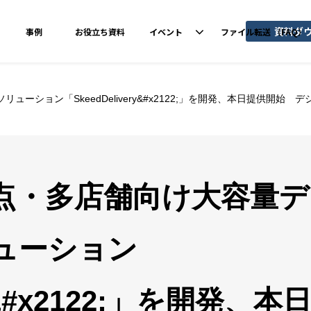
資料ダ
事例
お役立ち資料
イベント
ファイル転送 （FAQ）
ーション「SkeedDelivery&#x2122;」を開発、本日提供開
点・多店舗向け大容量デ
ューション
ry&#x2122;」を開発、本