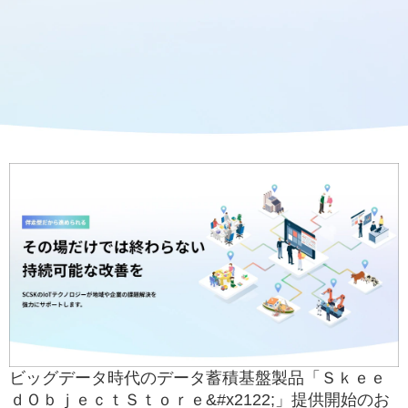
ビッグデータ時代のデータ蓄積基盤製品「Ｓｋｅｅ
ｄＯｂｊｅｃｔＳｔｏｒｅ&#x2122;」提供開始のお