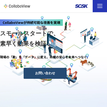
TOP
CollaboViewが持続可能な改善を実現
スモールスタートで、
ソリューション
素早く効果を検証
事例
現場の「勘」を「データ」に変え、熟練の安心を未来へつなぐ。
お役立ち資料
イベント
お問い合わせ
ファイル転送 （FAQ）