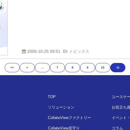
2006-10-25 09:51
トピックス
<<
<
…
7
8
9
10
11
TOP
ユースケ
ソリューション
お役立ち
CollaboViewファクトリー
イベント
CollaboView見守り
コラム